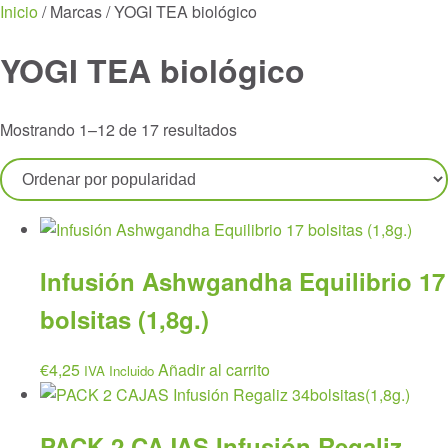
Menu
Inicio
/ Marcas / YOGI TEA biológico
YOGI TEA biológico
Ordenado
Mostrando 1–12 de 17 resultados
por
popularidad
Infusión Ashwgandha Equilibrio 17
bolsitas (1,8g.)
€
4,25
Añadir al carrito
IVA Incluido
PACK 2 CAJAS Infusión Regaliz