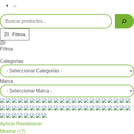
→
Buscar
Filtros
Filtros
Categorías
Marca
Aplicar
Restablecer
Mostrar
(
17
)