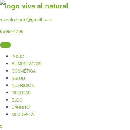
Skip
to
content
vivaalnatural@gmail.com
659844706
INICIO
ALIMENTACION
COSMÉTICA
SALUD
NUTRICIÓN
OFERTAS
BLOG
CARRITO
MI CUENTA
Close
x