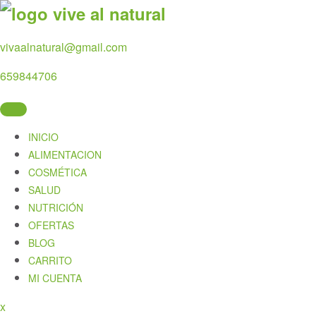
Skip
to
content
vivaalnatural@gmail.com
659844706
INICIO
ALIMENTACION
COSMÉTICA
SALUD
NUTRICIÓN
OFERTAS
BLOG
CARRITO
MI CUENTA
Close
x