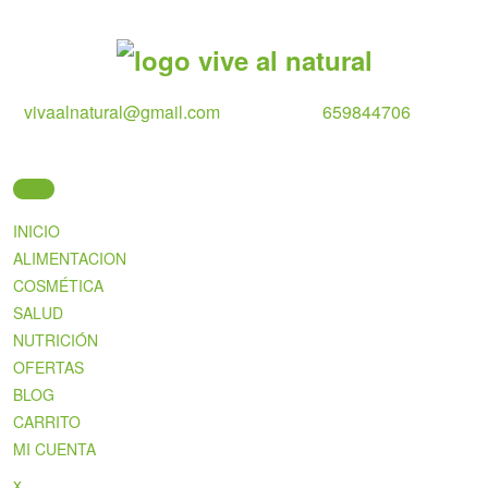
Skip
to
content
vivaalnatural@gmail.com
659844706
INICIO
ALIMENTACION
COSMÉTICA
SALUD
NUTRICIÓN
OFERTAS
BLOG
CARRITO
MI CUENTA
Close
x