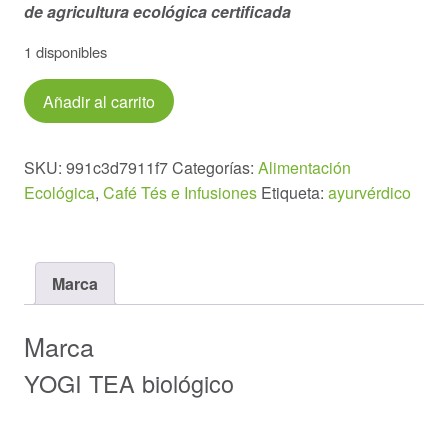
de agricultura ecológica certificada
1 disponibles
Infusión
Añadir al carrito
Regaliz
17
bolsitas(1,8g.)
SKU:
991c3d7911f7
Categorías:
Alimentación
cantidad
Ecológica
,
Café Tés e Infusiones
Etiqueta:
ayurvérdico
Marca
Marca
YOGI TEA biológico