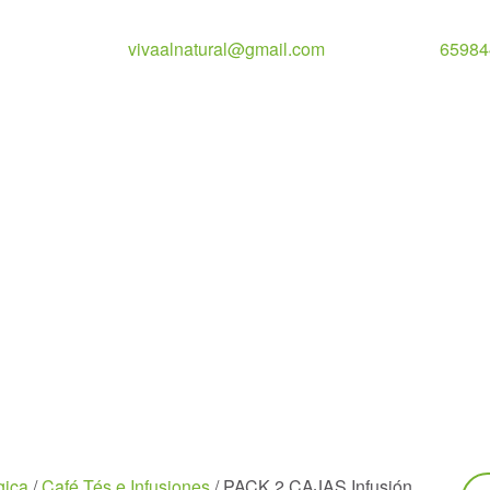
vivaalnatural@gmail.com
65984
Bu
gica
/
Café Tés e Infusiones
/ PACK 2 CAJAS Infusión