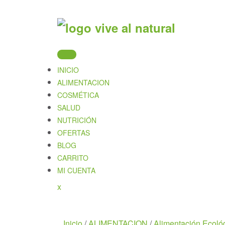
Skip
to
content
INICIO
ALIMENTACION
COSMÉTICA
SALUD
NUTRICIÓN
OFERTAS
BLOG
CARRITO
MI CUENTA
Close
x
Menu
Inicio
/
ALIMENTACION
/
Alimentación Ecoló