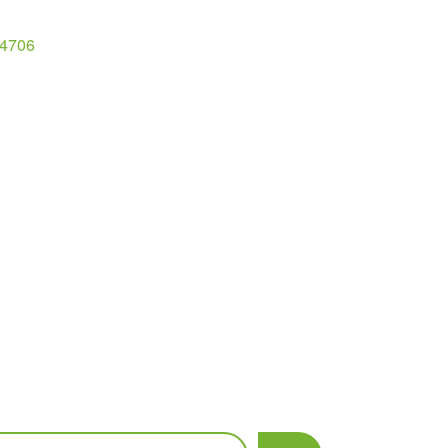
4706
scar