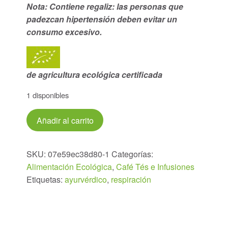
Nota: Contiene regaliz: las personas que
padezcan hipertensión deben evitar un
consumo excesivo.
de agricultura ecológica certificada
1 disponibles
PACK
Añadir al carrito
2
CAJAS
Infusión
SKU:
07e59ec38d80-1
Categorías:
Respiración
Alimentación Ecológica
,
Café Tés e Infusiones
34bolsitas
Etiquetas:
ayurvérdico
,
respiración
(1,8g.)
cantidad