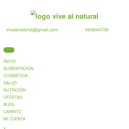
Skip
to
content
vivaalnatural@gmail.com
659844706
INICIO
ALIMENTACION
COSMÉTICA
SALUD
NUTRICIÓN
OFERTAS
BLOG
CARRITO
MI CUENTA
Close
x