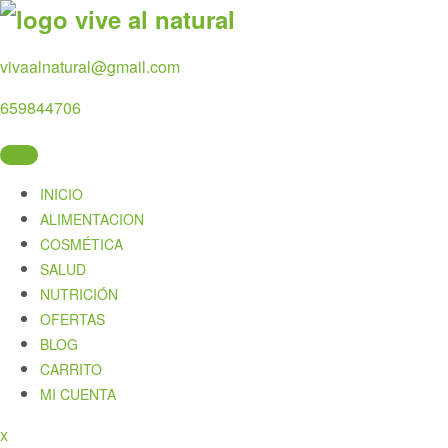
Skip
to
content
vivaalnatural@gmail.com
659844706
INICIO
ALIMENTACION
COSMÉTICA
SALUD
NUTRICIÓN
OFERTAS
BLOG
CARRITO
MI CUENTA
x
Close