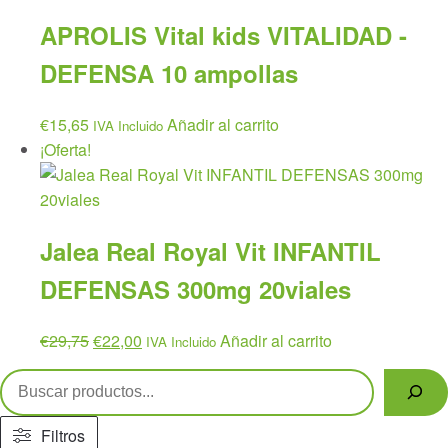
APROLIS Vital kids VITALIDAD -
DEFENSA 10 ampollas
€
15,65
Añadir al carrito
IVA Incluido
¡Oferta!
Jalea Real Royal Vit INFANTIL
DEFENSAS 300mg 20viales
El
El
€
29,75
€
22,00
Añadir al carrito
IVA Incluido
precio
precio
Buscar
original
actual
era:
es:
Filtros
€29,75.
€22,00.