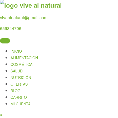
Skip
to
content
vivaalnatural@gmail.com
659844706
INICIO
ALIMENTACION
COSMÉTICA
SALUD
NUTRICIÓN
OFERTAS
BLOG
CARRITO
MI CUENTA
Close
x