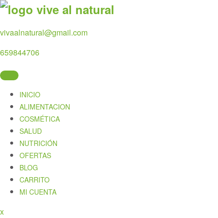
Skip
to
content
vivaalnatural@gmail.com
659844706
INICIO
ALIMENTACION
COSMÉTICA
SALUD
NUTRICIÓN
OFERTAS
BLOG
CARRITO
MI CUENTA
Close
x