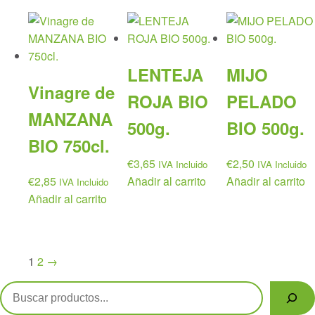
LENTEJA
MIJO
Vinagre de
ROJA BIO
PELADO
MANZANA
500g.
BIO 500g.
BIO 750cl.
€
3,65
€
2,50
IVA Incluido
IVA Incluido
€
2,85
Añadir al carrito
Añadir al carrito
IVA Incluido
Añadir al carrito
1
2
→
Buscar