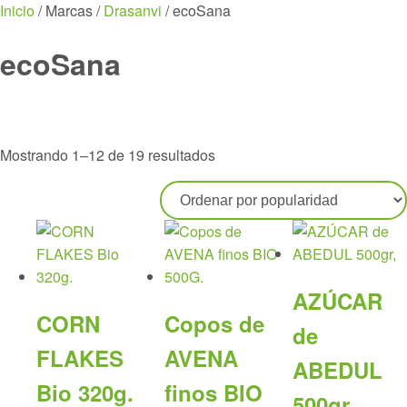
Menu
Inicio
/ Marcas /
Drasanvi
/ ecoSana
ecoSana
Ordenado
Mostrando 1–12 de 19 resultados
por
popularidad
AZÚCAR
CORN
Copos de
de
FLAKES
AVENA
ABEDUL
Bio 320g.
finos BIO
500gr,