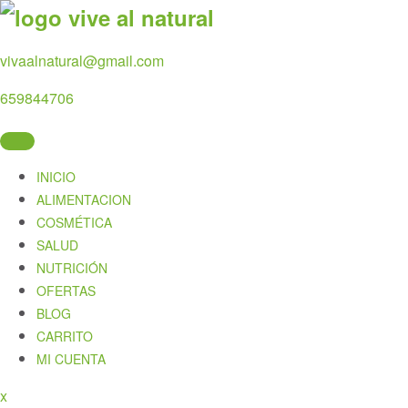
Skip
to
content
vivaalnatural@gmail.com
659844706
INICIO
ALIMENTACION
COSMÉTICA
SALUD
NUTRICIÓN
OFERTAS
BLOG
CARRITO
MI CUENTA
Close
x