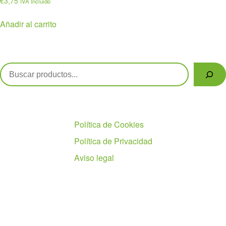
€
3,75
IVA Incluido
Añadir al carrito
Buscar
Políticas
Política de Cookies
Política de Privacidad
Aviso legal