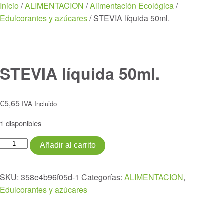
Menu
Inicio
/
ALIMENTACION
/
Alimentación Ecológica
/
Edulcorantes y azúcares
/ STEVIA líquida 50ml.
STEVIA líquida 50ml.
€
5,65
IVA Incluido
1 disponibles
STEVIA
Añadir al carrito
líquida
50ml.
SKU:
358e4b96f05d-1
Categorías:
ALIMENTACION
,
cantidad
Edulcorantes y azúcares