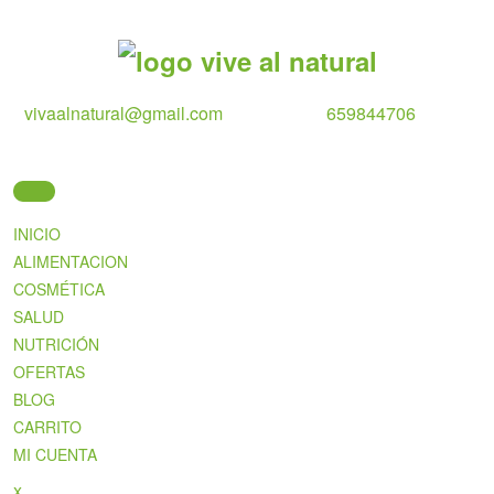
Skip
to
content
vivaalnatural@gmail.com
659844706
INICIO
ALIMENTACION
COSMÉTICA
SALUD
NUTRICIÓN
OFERTAS
BLOG
CARRITO
MI CUENTA
Close
x