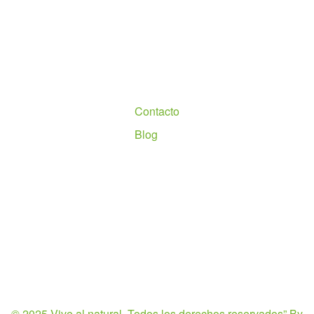
Nosotros
Contacto
Blog
© 2025 Vive al natural. Todos los derechos reservados”
By