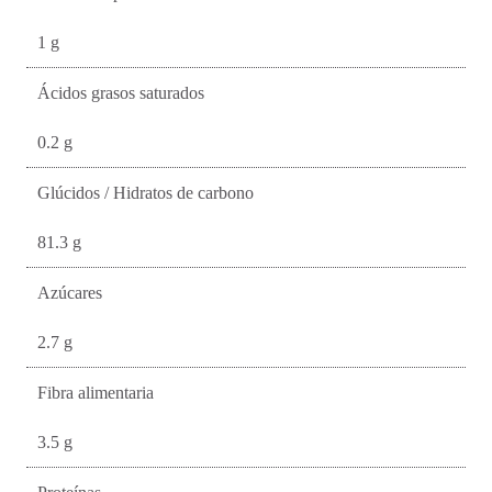
1 g
Ácidos grasos saturados
0.2 g
Glúcidos / Hidratos de carbono
81.3 g
Azúcares
2.7 g
Fibra alimentaria
3.5 g