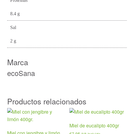
Proteínas
8.4 g
Sal
2 g
Marca
ecoSana
Productos relacionados
Miel de eucalipto 400gr
Miel con jengibre y limón
€
7,95
IVA Incluido