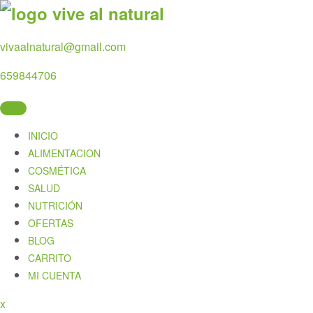
Skip
to
content
vivaalnatural@gmail.com
659844706
INICIO
ALIMENTACION
COSMÉTICA
SALUD
NUTRICIÓN
OFERTAS
BLOG
CARRITO
MI CUENTA
Close
x