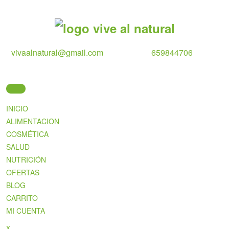
Skip
to
content
vivaalnatural@gmail.com
659844706
INICIO
ALIMENTACION
COSMÉTICA
SALUD
NUTRICIÓN
OFERTAS
BLOG
CARRITO
MI CUENTA
Close
x