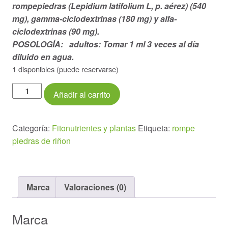
rompepiedras (Lepidium latifolium L, p. aérez) (540
mg), gamma-ciclodextrinas (180 mg) y alfa-
ciclodextrinas (90 mg).
POSOLOGÍA: adultos: Tomar 1 ml 3 veces al día
diluido en agua.
1 disponibles (puede reservarse)
Extracto
Añadir al carrito
ROMPEPIEDRA
50ml.
cantidad
Categoría:
Fitonutrientes y plantas
Etiqueta:
rompe
piedras de riñon
Marca
Valoraciones (0)
Marca