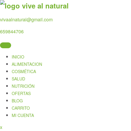
Skip
to
content
vivaalnatural@gmail.com
659844706
INICIO
ALIMENTACION
COSMÉTICA
SALUD
NUTRICIÓN
OFERTAS
BLOG
CARRITO
MI CUENTA
Close
x