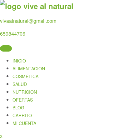
Skip
to
content
vivaalnatural@gmail.com
659844706
INICIO
ALIMENTACION
COSMÉTICA
SALUD
NUTRICIÓN
OFERTAS
BLOG
CARRITO
MI CUENTA
Close
x