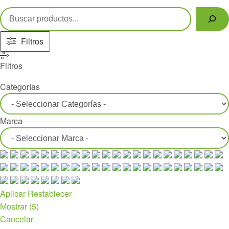
precio
precio
Buscar
original
actual
era:
es:
Filtros
€13,70.
€7,00.
Filtros
Categorías
Marca
Aplicar
Restablecer
Mostrar
(
5
)
Cancelar