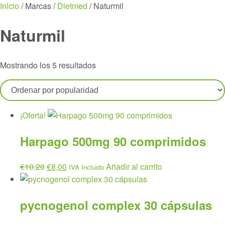
Menu
Inicio
/ Marcas /
Dietmed
/ Naturmil
Naturmil
Ordenado
Mostrando los 5 resultados
por
popularidad
¡Oferta!
Harpago 500mg 90 comprimidos
El
El
€
10,20
€
8,00
Añadir al carrito
IVA Incluido
precio
precio
original
actual
pycnogenol complex 30 cápsulas
era:
es:
€10,20.
€8,00.