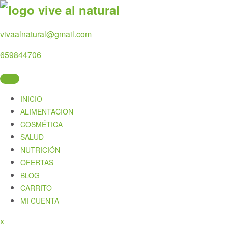
Skip
to
content
vivaalnatural@gmail.com
659844706
INICIO
ALIMENTACION
COSMÉTICA
SALUD
NUTRICIÓN
OFERTAS
BLOG
CARRITO
MI CUENTA
Close
x