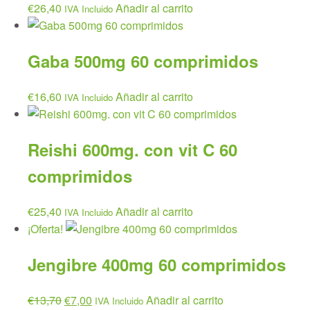
€
26,40
Añadir al carrito
IVA Incluido
Gaba 500mg 60 comprimidos
€
16,60
Añadir al carrito
IVA Incluido
Reishi 600mg. con vit C 60
comprimidos
€
25,40
Añadir al carrito
IVA Incluido
¡Oferta!
Jengibre 400mg 60 comprimidos
El
El
€
13,70
€
7,00
Añadir al carrito
IVA Incluido