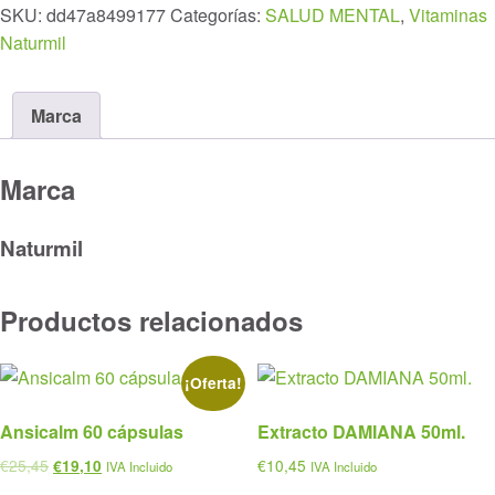
SKU:
dd47a8499177
Categorías:
SALUD MENTAL
,
Vitaminas
comprimidos
Naturmil
cantidad
Marca
Marca
Naturmil
Productos relacionados
¡Oferta!
Ansicalm 60 cápsulas
Extracto DAMIANA 50ml.
El
El
€
25,45
€
10,45
€
19,10
IVA Incluido
IVA Incluido
precio
precio