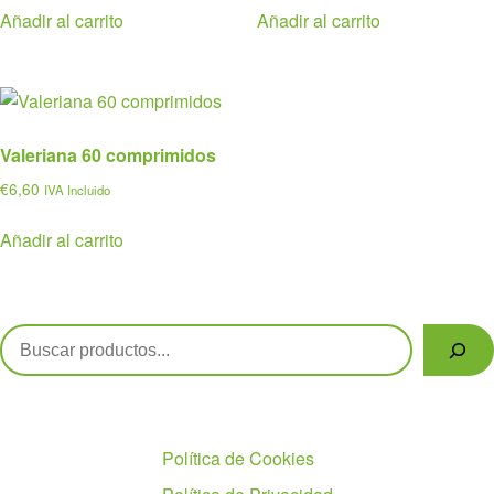
original
actual
Añadir al carrito
Añadir al carrito
era:
es:
€25,45.
€19,10.
Valeriana 60 comprimidos
€
6,60
IVA Incluido
Añadir al carrito
Buscar
Políticas
Política de Cookies