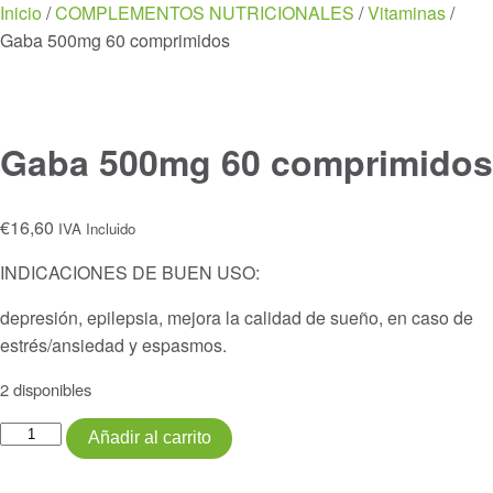
Menu
Inicio
/
COMPLEMENTOS NUTRICIONALES
/
Vitaminas
/
Gaba 500mg 60 comprimidos
Gaba 500mg 60 comprimidos
€
16,60
IVA Incluido
INDICACIONES DE BUEN USO:
depresión, epilepsia, mejora la calidad de sueño, en caso de
estrés/ansiedad y espasmos.
2 disponibles
Gaba
Añadir al carrito
500mg
60