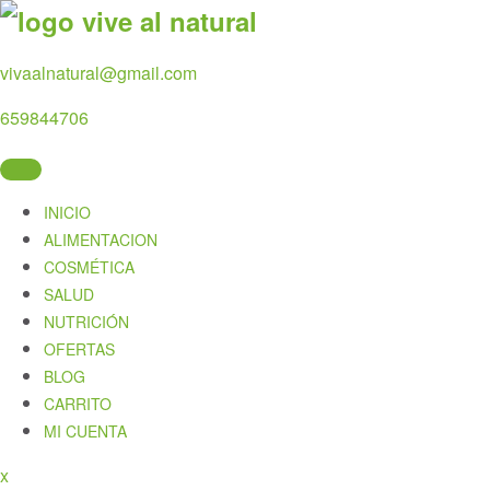
Skip
to
content
vivaalnatural@gmail.com
659844706
INICIO
ALIMENTACION
COSMÉTICA
SALUD
NUTRICIÓN
OFERTAS
BLOG
CARRITO
MI CUENTA
Close
x