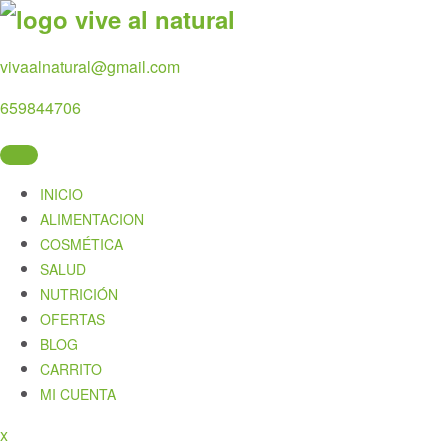
Skip
to
content
vivaalnatural@gmail.com
659844706
INICIO
ALIMENTACION
COSMÉTICA
SALUD
NUTRICIÓN
OFERTAS
BLOG
CARRITO
MI CUENTA
Close
x