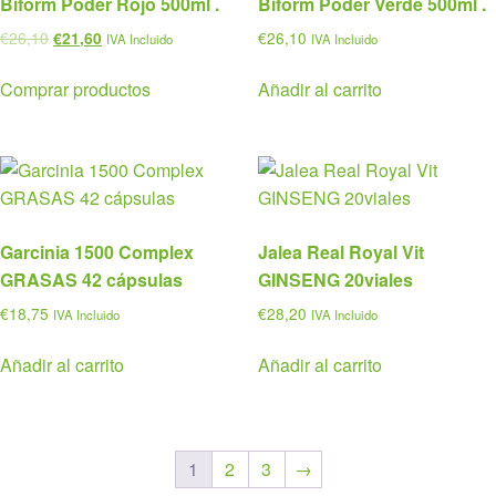
Biform Poder Rojo 500ml .
Biform Poder Verde 500ml .
El
El
€
26,10
€
26,10
€
21,60
IVA Incluido
IVA Incluido
precio
precio
original
actual
Comprar productos
Añadir al carrito
era:
es:
€26,10.
€21,60.
Garcinia 1500 Complex
Jalea Real Royal Vit
GRASAS 42 cápsulas
GINSENG 20viales
€
18,75
€
28,20
IVA Incluido
IVA Incluido
Añadir al carrito
Añadir al carrito
1
2
3
→