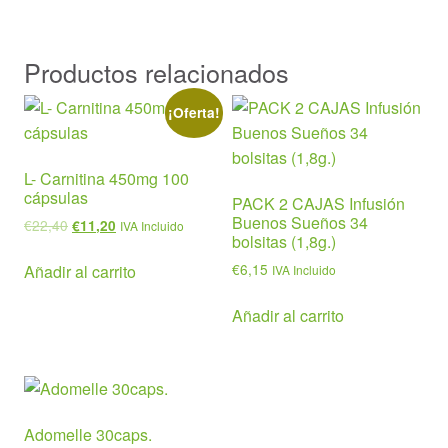
Productos relacionados
¡Oferta!
L- Carnitina 450mg 100
cápsulas
PACK 2 CAJAS Infusión
Buenos Sueños 34
El
El
€
22,40
€
11,20
IVA Incluido
bolsitas (1,8g.)
precio
precio
original
actual
€
6,15
Añadir al carrito
IVA Incluido
era:
es:
€22,40.
€11,20.
Añadir al carrito
Adomelle 30caps.