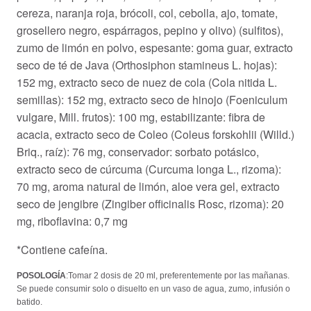
cereza, naranja roja, brócoli, col, cebolla, ajo, tomate,
grosellero negro, espárragos, pepino y olivo) (sulfitos),
zumo de limón en polvo, espesante: goma guar, extracto
seco de té de Java (Orthosiphon stamineus L. hojas):
152 mg, extracto seco de nuez de cola (Cola nitida L.
semillas): 152 mg, extracto seco de hinojo (Foeniculum
vulgare, Mill. frutos): 100 mg, estabilizante: fibra de
acacia, extracto seco de Coleo (Coleus forskohlii (Willd.)
Briq., raíz): 76 mg, conservador: sorbato potásico,
extracto seco de cúrcuma (Curcuma longa L., rizoma):
70 mg, aroma natural de limón, aloe vera gel, extracto
seco de jengibre (Zingiber officinalis Rosc, rizoma): 20
mg, riboflavina: 0,7 mg
*Contiene cafeína.
POSOLOGÍA
:Tomar 2 dosis de 20 ml, preferentemente por las mañanas.
Se puede consumir solo o disuelto en un vaso de agua, zumo, infusión o
batido.