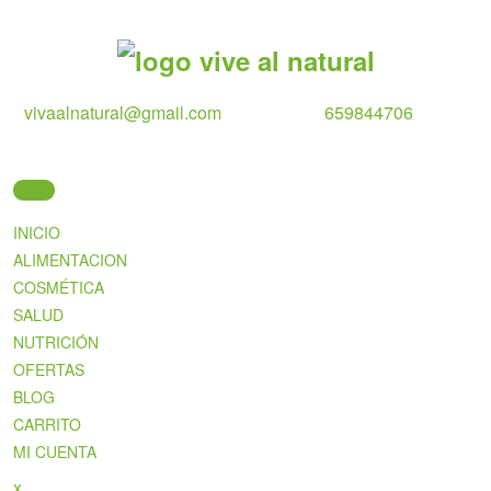
Skip
to
content
vivaalnatural@gmail.com
659844706
INICIO
ALIMENTACION
COSMÉTICA
SALUD
NUTRICIÓN
OFERTAS
BLOG
CARRITO
MI CUENTA
Close
x