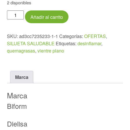
2 disponibles
Biform
Añadir al carrito
Poder
Naranja
500ml
SKU:
ad3cc7235233-1-1
Categorías:
OFERTAS
,
.
SILUETA SALUDABLE
Etiquetas:
desinflamar
,
cantidad
quemagrasas
,
vientre plano
Marca
Marca
Biform
Dielisa