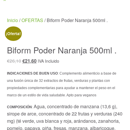
Menu
Inicio
/
OFERTAS
/ Biform Poder Naranja 500ml .
¡Oferta!
Biform Poder Naranja 500ml .
El
El
€
26,10
€
21,60
IVA Incluido
precio
precio
INDICACIONES DE BUEN USO
: Complemento alimenticio a base de
original
actual
una fusión única de 32 extractos de frutas, verduras y plantas con
era:
es:
propiedades complementarias para ayudar a mantener el peso en el
€26,10.
€21,60.
marco de un estilo de vida saludable. Apto para veganos
Agua, concentrado de manzana (13,6 g),
COMPOSICIÓN
:
sirope de arce, concentrado de 22 frutas y verduras (240
mg) (té verde, uva blanca y roja, arándanos, zanahoria,
pomelo, papaya, piña, fresas, manzana, albaricoque,