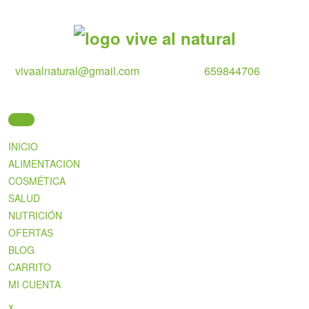
Skip
to
content
vivaalnatural@gmail.com
659844706
INICIO
ALIMENTACION
COSMÉTICA
SALUD
NUTRICIÓN
OFERTAS
BLOG
CARRITO
MI CUENTA
Close
x