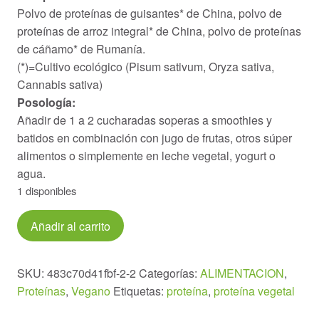
Polvo de proteínas de guisantes* de China, polvo de
proteínas de arroz integral* de China, polvo de proteínas
de cáñamo* de Rumanía.
(*)=Cultivo ecológico (Pisum sativum, Oryza sativa,
Cannabis sativa)
Posología:
Añadir de 1 a 2 cucharadas soperas a smoothies y
batidos en combinación con jugo de frutas, otros súper
alimentos o simplemente en leche vegetal, yogurt o
agua.
1 disponibles
Proteina
Añadir al carrito
vegana
300gr.
cantidad
SKU:
483c70d41fbf-2-2
Categorías:
ALIMENTACION
,
Proteínas
,
Vegano
Etiquetas:
proteína
,
proteína vegetal