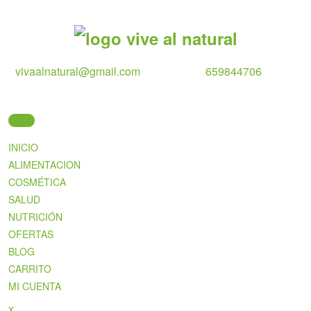
Skip
to
content
vivaalnatural@gmail.com
659844706
INICIO
ALIMENTACION
COSMÉTICA
SALUD
NUTRICIÓN
OFERTAS
BLOG
CARRITO
MI CUENTA
Close
x