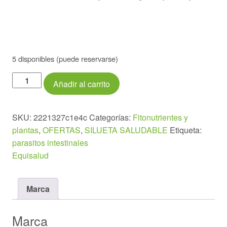
5 disponibles (puede reservarse)
Holofit
Añadir al carrito
Ajenjo
50
cápsulas
SKU:
2221327c1e4c
Categorías:
Fitonutrientes y
cantidad
plantas
,
OFERTAS
,
SILUETA SALUDABLE
Etiqueta:
parasitos intestinales
Equisalud
Marca
Marca