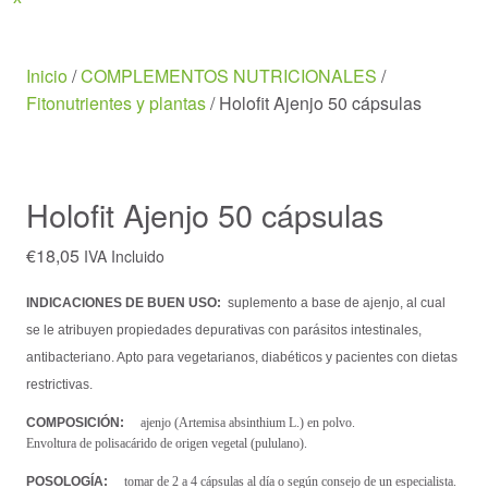
Menu
Inicio
/
COMPLEMENTOS NUTRICIONALES
/
Fitonutrientes y plantas
/ Holofit Ajenjo 50 cápsulas
Holofit Ajenjo 50 cápsulas
€
18,05
IVA Incluido
INDICACIONES DE BUEN USO:
suplemento a base de ajenjo, al cual
se le atribuyen propiedades depurativas con parásitos intestinales,
antibacteriano. Apto para vegetarianos, diabéticos y pacientes con dietas
restrictivas.
COMPOSICIÓN:
ajenjo (Artemisa absinthium L.) en polvo.
Envoltura de polisacárido de origen vegetal (pululano).
POSOLOGÍA:
tomar de 2 a 4 cápsulas al día o según consejo de un especialista.