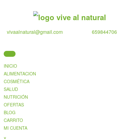
Skip
to
content
vivaalnatural@gmail.com
659844706
INICIO
ALIMENTACION
COSMÉTICA
SALUD
NUTRICIÓN
OFERTAS
BLOG
CARRITO
MI CUENTA
Close
x