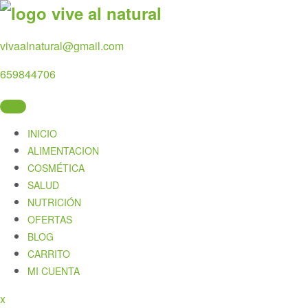
Skip
to
content
vivaalnatural@gmail.com
659844706
INICIO
ALIMENTACION
COSMÉTICA
SALUD
NUTRICIÓN
OFERTAS
BLOG
CARRITO
MI CUENTA
Close
x