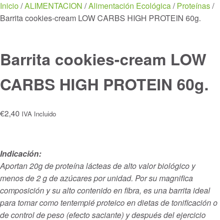
Menu
Inicio
/
ALIMENTACION
/
Alimentación Ecológica
/
Proteínas
/
Barrita cookies-cream LOW CARBS HIGH PROTEIN 60g.
Barrita cookies-cream LOW
CARBS HIGH PROTEIN 60g.
€
2,40
IVA Incluido
Indicación:
Aportan 20g de proteína lácteas de alto valor biológico y
menos de 2 g de azúcares por unidad. Por su magnifica
composición y su alto contenido en fibra, es una barrita ideal
para tomar como tentempié proteico en dietas de tonificación o
de control de peso (efecto saciante) y después del ejercicio