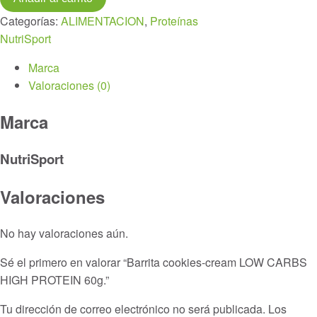
cream
Categorías:
ALIMENTACION
,
Proteínas
LOW
NutriSport
CARBS
HIGH
Marca
PROTEIN
Valoraciones (0)
60g.
cantidad
Marca
NutriSport
Valoraciones
No hay valoraciones aún.
Sé el primero en valorar “Barrita cookies-cream LOW CARBS
HIGH PROTEIN 60g.”
Tu dirección de correo electrónico no será publicada.
Los