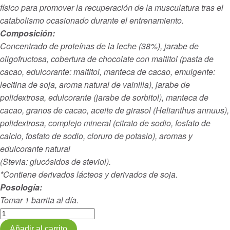
físico para promover la recuperación de la musculatura tras el
catabolismo ocasionado durante el entrenamiento.
Composición:
Concentrado de proteínas de la leche (38%), jarabe de
oligofructosa, cobertura de chocolate con maltitol (pasta de
cacao, edulcorante: maltitol, manteca de cacao, emulgente:
lecitina de soja, aroma natural de vainilla), jarabe de
polidextrosa, edulcorante (jarabe de sorbitol), manteca de
cacao, granos de cacao, aceite de girasol (Helianthus annuus),
polidextrosa, complejo mineral (citrato de sodio, fosfato de
calcio, fosfato de sodio, cloruro de potasio), aromas y
edulcorante natural
(Stevia: glucósidos de steviol).
*Contiene derivados lácteos y derivados de soja.
Posología:
Tomar 1 barrita al día.
Barrita
cookies-
Añadir al carrito