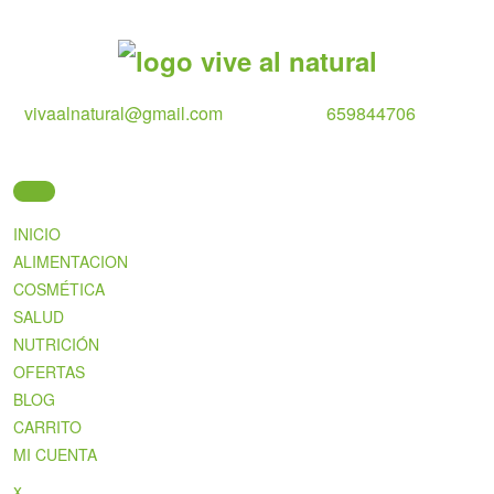
Skip
to
content
vivaalnatural@gmail.com
659844706
INICIO
ALIMENTACION
COSMÉTICA
SALUD
NUTRICIÓN
OFERTAS
BLOG
CARRITO
MI CUENTA
Close
x