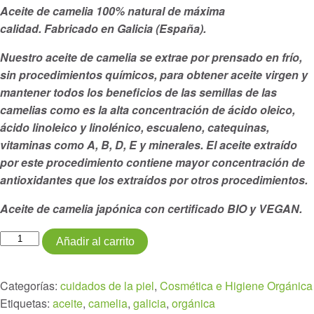
Aceite de camelia 100% natural de máxima
calidad. Fabricado en Galicia (España).
Nuestro aceite de camelia se extrae por prensado en frío,
sin procedimientos químicos, para obtener aceite virgen y
mantener todos los beneficios de las semillas de las
camelias como es la alta concentración de ácido oleico,
ácido linoleico y linolénico, escualeno, catequinas,
vitaminas como A, B, D, E y minerales. El aceite extraído
por este procedimiento contiene mayor concentración de
antioxidantes que los extraídos por otros procedimientos.
Aceite de camelia japónica con certificado BIO y VEGAN.
Aceite
Añadir al carrito
de
camelia
Categorías:
cuidados de la piel
,
Cosmética e Higiene Orgánica
BIO
Etiquetas:
aceite
,
camelia
,
galicia
,
orgánica
10ml