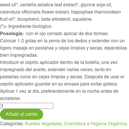
seed oil*, centella asiatica leaf extract*, glycine soja oil,
calendula officinalis flower extract, hippophae rhamnoidesn
fruit oil*, tocopherol, beta-sitosterol, squalene.
(*)= Ingrediente biológico.
Posología:
con el ojo cerrado aplicar de dos formas:
Colocar 1-2 gotas en la yema de los dedos y extender con un
ligero masaje en pestañas y cejas limpias y secas, dejándolas
bien impregnadas.
Introducir el cepillo aplicador dentro de la botella, una vez
impregnado del aceite, extender varias veces, tanto en
pestañas como en cejas limpias y secas. Después de usar el
cepillo aplicador guardar en su envase para evitar goteos.
Aplicar 1 vez al día, preferentemente en la noche antes de
acostarse.
Ricinlash
Aceite
Añadir al carrito
para
Categorías:
Aceites Vegetales
,
Cosmética e Higiene Orgánica
,
pestañas