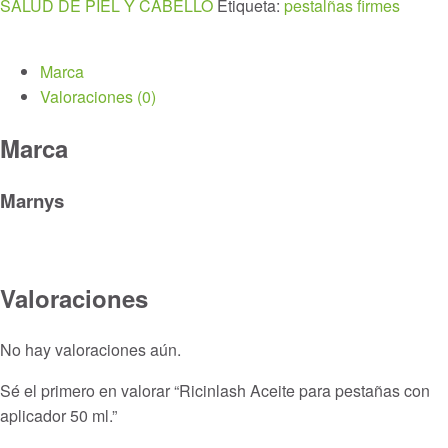
SALUD DE PIEL Y CABELLO
Etiqueta:
pestalñas firmes
con
aplicador
50
Marca
ml.
Valoraciones (0)
cantidad
Marca
Marnys
Valoraciones
No hay valoraciones aún.
Sé el primero en valorar “Ricinlash Aceite para pestañas con
aplicador 50 ml.”