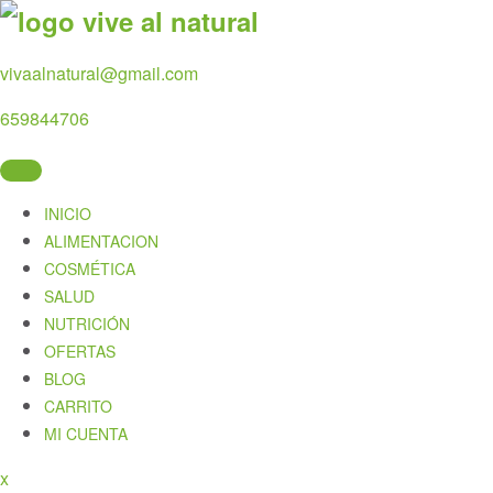
Skip
to
content
vivaalnatural@gmail.com
659844706
INICIO
ALIMENTACION
COSMÉTICA
SALUD
NUTRICIÓN
OFERTAS
BLOG
CARRITO
MI CUENTA
Close
x