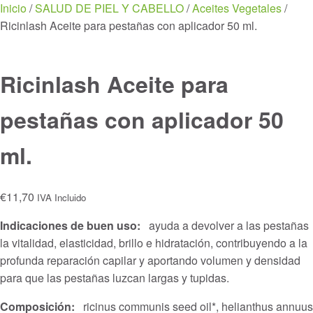
Menu
Inicio
/
SALUD DE PIEL Y CABELLO
/
Aceites Vegetales
/
Ricinlash Aceite para pestañas con aplicador 50 ml.
Ricinlash Aceite para
pestañas con aplicador 50
ml.
€
11,70
IVA Incluido
Indicaciones de buen uso:
ayuda a devolver a las pestañas
la vitalidad, elasticidad, brillo e hidratación, contribuyendo a la
profunda reparación capilar y aportando volumen y densidad
para que las pestañas luzcan largas y tupidas.
Composición:
ricinus communis seed oil*, helianthus annuus