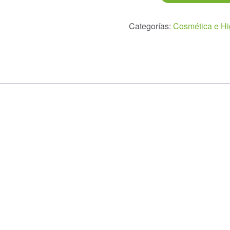
para
Labios
Categorías:
Cosmética e Hi
y
Nariz
10ml.
cantidad