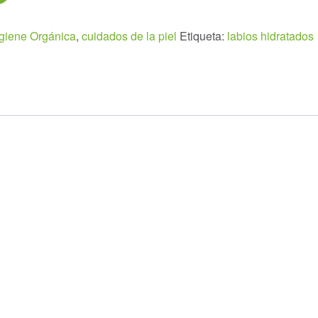
giene Orgánica
,
cuidados de la piel
Etiqueta:
labios hidratados