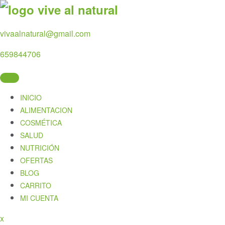
Skip
to
content
vivaalnatural@gmail.com
659844706
INICIO
ALIMENTACION
COSMÉTICA
SALUD
NUTRICIÓN
OFERTAS
BLOG
CARRITO
MI CUENTA
Close
x