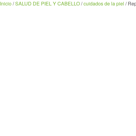
Menu
Inicio
/
SALUD DE PIEL Y CABELLO
/
cuidados de la piel
/ Rep