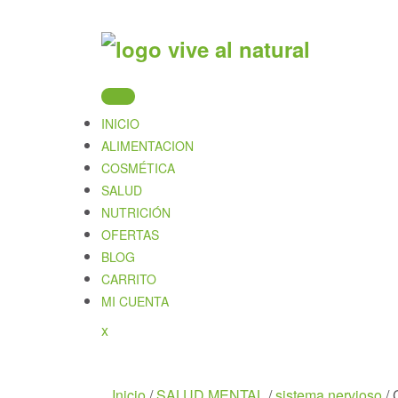
Skip
to
content
INICIO
ALIMENTACION
COSMÉTICA
SALUD
NUTRICIÓN
OFERTAS
BLOG
CARRITO
MI CUENTA
Close
x
Menu
Inicio
/
SALUD MENTAL
/
sistema nervioso
/ 