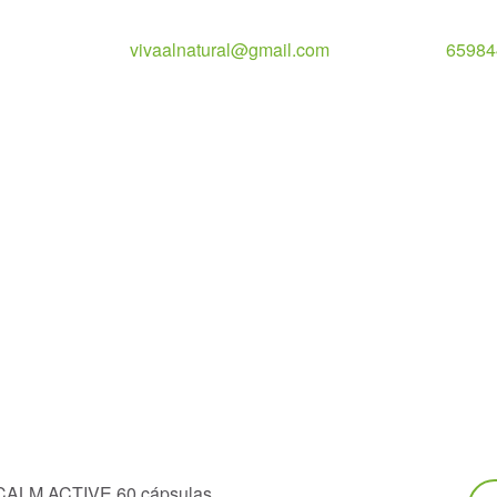
vivaalnatural@gmail.com
65984
Bu
CALM ACTIVE 60 cápsulas