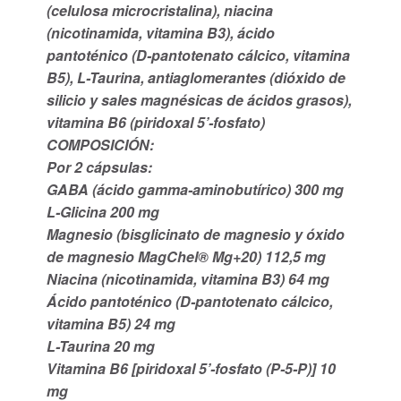
(celulosa microcristalina), niacina
(nicotinamida, vitamina B3), ácido
pantoténico (D-pantotenato cálcico, vitamina
B5), L-Taurina, antiaglomerantes (dióxido de
silicio y sales magnésicas de ácidos grasos),
vitamina B6 (piridoxal 5’-fosfato)
COMPOSICIÓN:
Por 2 cápsulas:
GABA (ácido gamma-aminobutírico) 300 mg
L-Glicina 200 mg
Magnesio (bisglicinato de magnesio y óxido
de magnesio MagChel® Mg+20) 112,5 mg
Niacina (nicotinamida, vitamina B3) 64 mg
Ácido pantoténico (D-pantotenato cálcico,
vitamina B5) 24 mg
L-Taurina 20 mg
Vitamina B6 [piridoxal 5’-fosfato (P-5-P)] 10
mg