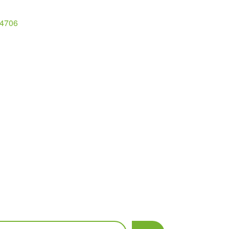
4706
scar