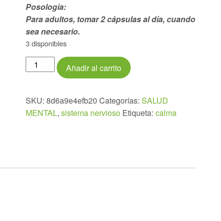
Posología:
Para adultos, tomar 2 cápsulas al día, cuando
sea necesario.
3 disponibles
CALM
Añadir al carrito
ACTIVE
60
cápsulas
SKU:
8d6a9e4efb20
Categorías:
SALUD
cantidad
MENTAL
,
sistema nervioso
Etiqueta:
calma