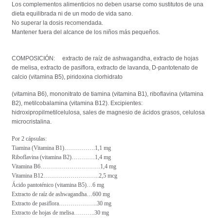
Los complementos alimenticios no deben usarse como sustitutos de una
dieta equilibrada ni de un modo de vida sano.
No superar la dosis recomendada.
Mantener fuera del alcance de los niños más pequeños.
COMPOSICIÓN:
extracto de raíz de ashwagandha, extracto de hojas
de melisa, extracto de pasiflora, extracto de lavanda, D-pantotenato de
calcio (vitamina B5), piridoxina clorhidrato
(vitamina B6), mononitrato de tiamina (vitamina B1), riboflavina (vitamina
B2), metilcobalamina (vitamina B12). Excipientes:
hidroxipropilmetilcelulosa, sales de magnesio de ácidos grasos, celulosa
microcristalina.
Por 2 cápsulas:
Tiamina (Vitamina B1)…………….1,1 mg
Riboflavina (vitamina B2)…………1,4 mg
Vitamina B6………………………….1,4 mg
Vitamina B12………………………..2,5 mcg
Ácido pantoténico (vitamina B5)…6 mg
Extracto de raíz de ashwagandha…600 mg
Extracto de pasiflora………………..30 mg
Extracto de hojas de melisa………..30 mg