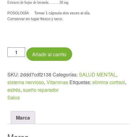
Extracto de hojas de lavanda………30 mg
POSOLOGÍA:
Tomar 1 cápsula dos veces al día.
Conservar en lugar fresco y seco.
Neuro
Añadir al carrito
Balance
Ashwagandha
30
SKU:
2ddd7cdf2138
Categorías:
SALUD MENTAL
,
cápsulas
sistema nervioso
,
Vitaminas
Etiquetas:
elimina cortisol
,
cantidad
estrés
,
sueño reparador
Salus
Marca
Marca