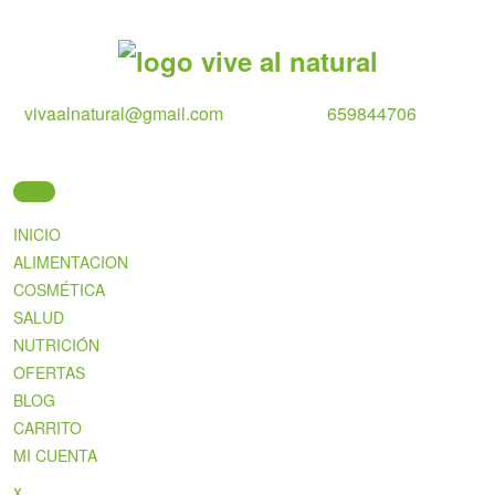
Skip
to
content
vivaalnatural@gmail.com
659844706
INICIO
ALIMENTACION
COSMÉTICA
SALUD
NUTRICIÓN
OFERTAS
BLOG
CARRITO
MI CUENTA
Close
x