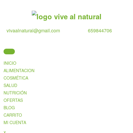
Skip
to
content
vivaalnatural@gmail.com
659844706
INICIO
ALIMENTACION
COSMÉTICA
SALUD
NUTRICIÓN
OFERTAS
BLOG
CARRITO
MI CUENTA
Close
x