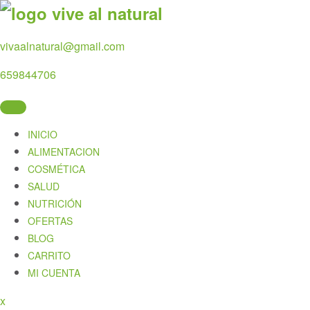
Skip
to
content
vivaalnatural@gmail.com
659844706
INICIO
ALIMENTACION
COSMÉTICA
SALUD
NUTRICIÓN
OFERTAS
BLOG
CARRITO
MI CUENTA
Close
x