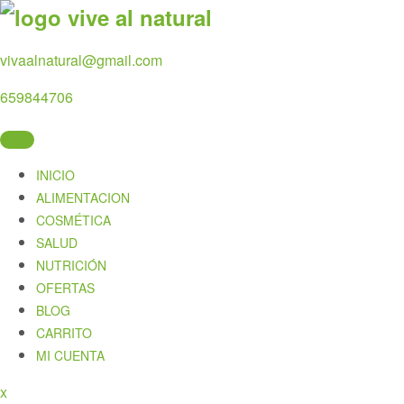
Skip
to
content
vivaalnatural@gmail.com
659844706
INICIO
ALIMENTACION
COSMÉTICA
SALUD
NUTRICIÓN
OFERTAS
BLOG
CARRITO
MI CUENTA
Close
x