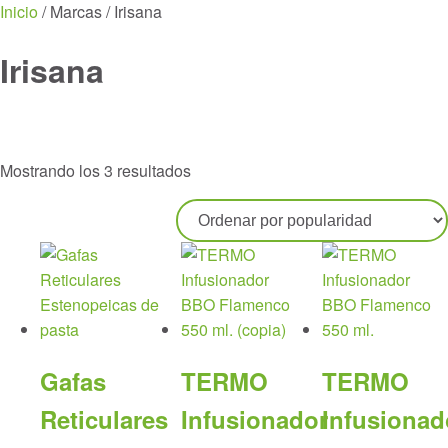
Menu
Inicio
/ Marcas / Irisana
Irisana
Ordenado
Mostrando los 3 resultados
por
popularidad
Gafas
TERMO
TERMO
Reticulares
Infusionador
Infusionad