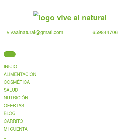
Skip
to
content
vivaalnatural@gmail.com
659844706
INICIO
ALIMENTACION
COSMÉTICA
SALUD
NUTRICIÓN
OFERTAS
BLOG
CARRITO
MI CUENTA
Close
x