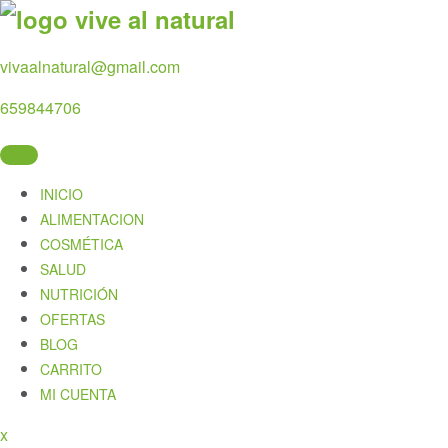
Skip
to
content
vivaalnatural@gmail.com
659844706
INICIO
ALIMENTACION
COSMÉTICA
SALUD
NUTRICIÓN
OFERTAS
BLOG
CARRITO
MI CUENTA
Close
x