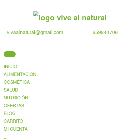
Skip
to
content
vivaalnatural@gmail.com
659844706
INICIO
ALIMENTACION
COSMÉTICA
SALUD
NUTRICIÓN
OFERTAS
BLOG
CARRITO
MI CUENTA
Close
x