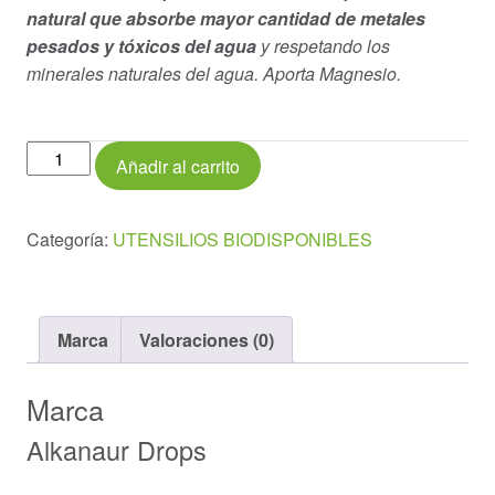
natural que absorbe mayor cantidad de metales
pesados y tóxicos del agua
y respetando los
minerales naturales del agua. Aporta Magnesio.
Jarra
Añadir al carrito
Alkanatur
Drops
Zeolita
Categoría:
UTENSILIOS BIODISPONIBLES
Clinoptilolita
con
1
Marca
Valoraciones (0)
filtro
cantidad
Marca
Alkanaur Drops