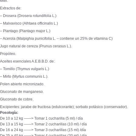
Miel.
Extractos de:
– Drosera (Drosera rotundifolia L.)
– Malvavisco (Alhtaea officinalis L.)
– Plantago (Plantago major L.)
– Acerola (Malpighia punicifolia L. – contiene un 25% de vitamina C)
Jugo natural de cereza (Prunus cerasus L.).
Propóleo.
Aceites esenciales A.E.B.B.D. de:
– Tomillo (Thymus vulgaris L.)
– Mirto (Myrtus communis L.).
Polen abierto micronizado.
Gluconato de manganeso.
Gluconato de cobre.
Excipientes: jarabe de fructosa (edulcorante); sorbato potásico (conservador).
Posología:
De 10 a 12 kg ——> Tomar 1 cucharilla (5 ml) / día
De 13 a 15 kg ——> Tomar 2 cucharillas (10 ml) / día
De 16 a 24 kg ——> Tomar 3 cucharillas (15 ml) /día
De 25 a 40 kg ——> Tomar 4 cucharillas (20 ml) / día