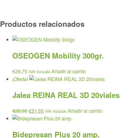
Productos relacionados
OSEOGEN Mobility 300gr.
€
29,75
Añadir al carrito
IVA Incluido
¡Oferta!
Jalea REINA REAL 3D 20viales
El
El
€
26,95
€
21,55
Añadir al carrito
IVA Incluido
precio
precio
original
actual
Bidepresan Plus 20 amp.
era:
es: