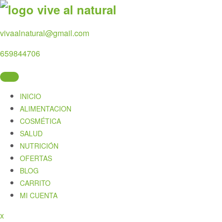
Skip
to
content
vivaalnatural@gmail.com
659844706
INICIO
ALIMENTACION
COSMÉTICA
SALUD
NUTRICIÓN
OFERTAS
BLOG
CARRITO
MI CUENTA
Close
x