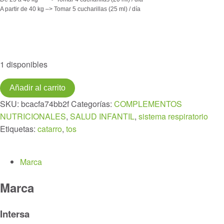
A partir de 40 kg –> Tomar 5 cucharillas (25 ml) / día
1 disponibles
APROLIS
Añadir al carrito
kids
SKU:
bcacfa74bb2f
Categorías:
COMPLEMENTOS
TUSI-
NUTRICIONALES
,
SALUD INFANTIL
,
sistema respiratorio
PROPOL
Etiquetas:
catarro
,
tos
105ml.
cantidad
Marca
Marca
Intersa