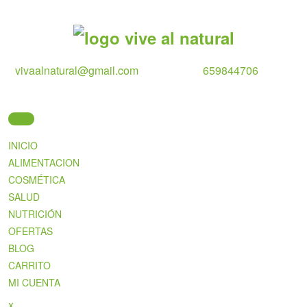
Skip
to
content
vivaalnatural@gmail.com
659844706
INICIO
ALIMENTACION
COSMÉTICA
SALUD
NUTRICIÓN
OFERTAS
BLOG
CARRITO
MI CUENTA
Close
x