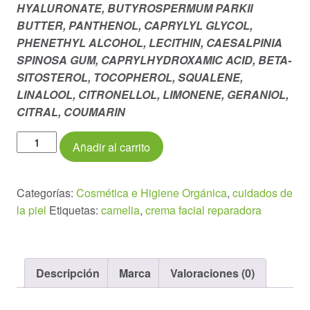
HYALURONATE, BUTYROSPERMUM PARKII
BUTTER, PANTHENOL, CAPRYLYL GLYCOL,
PHENETHYL ALCOHOL, LECITHIN, CAESALPINIA
SPINOSA GUM, CAPRYLHYDROXAMIC ACID, BETA-
SITOSTEROL, TOCOPHEROL, SQUALENE,
LINALOOL, CITRONELLOL, LIMONENE, GERANIOL,
CITRAL, COUMARIN
Crema
Añadir al carrito
facial
de
Aceite
Categorías:
Cosmética e Higiene Orgánica
,
cuidados de
de
la piel
Etiquetas:
camelia
,
crema facial reparadora
Camelia
(50g)
cantidad
Descripción
Marca
Valoraciones (0)