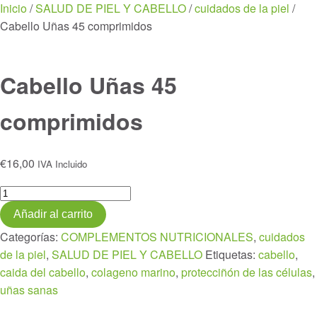
Menu
Inicio
/
SALUD DE PIEL Y CABELLO
/
cuidados de la piel
/
Cabello Uñas 45 comprimidos
Cabello Uñas 45
comprimidos
€
16,00
IVA Incluido
Cabello
Uñas
Añadir al carrito
45
Categorías:
COMPLEMENTOS NUTRICIONALES
,
cuidados
comprimidos
de la piel
,
SALUD DE PIEL Y CABELLO
Etiquetas:
cabello
,
cantidad
caida del cabello
,
colageno marino
,
protecciñón de las células
,
uñas sanas