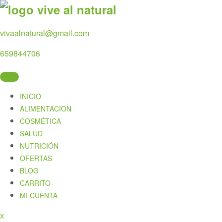
Skip
to
content
vivaalnatural@gmail.com
659844706
INICIO
ALIMENTACION
COSMÉTICA
SALUD
NUTRICIÓN
OFERTAS
BLOG
CARRITO
MI CUENTA
Close
x