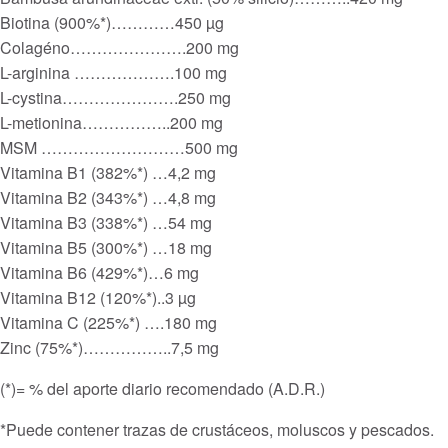
Biotina (900%*)…………450 µg
Colagéno………………….200 mg
L-arginina ……………….100 mg
L-cystina………………….250 mg
L-metionina……………..200 mg
MSM ………………………500 mg
Vitamina B1 (382%*) …4,2 mg
Vitamina B2 (343%*) …4,8 mg
Vitamina B3 (338%*) …54 mg
Vitamina B5 (300%*) …18 mg
Vitamina B6 (429%*)…6 mg
Vitamina B12 (120%*)..3 µg
Vitamina C (225%*) ….180 mg
Zinc (75%*)……………..7,5 mg
(*)= % del aporte diario recomendado (A.D.R.)
*Puede contener trazas de crustáceos, moluscos y pescados.