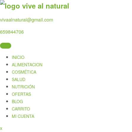
Skip
to
content
vivaalnatural@gmail.com
659844706
INICIO
ALIMENTACION
COSMÉTICA
SALUD
NUTRICIÓN
OFERTAS
BLOG
CARRITO
MI CUENTA
Close
x