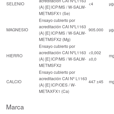
acreditación CAI NºL1163
SELENIO
<4
µg/
(A) [E] ICP/MS / W-SALW-
METMSFX1 (Se)
Ensayo cubierto por
acreditación CAI NºL1163
MAGNESIO
905.000
µg/
(A) [E] ICP/MS / W-SALW-
METMSFX2 (Mg)
Ensayo cubierto por
acreditación CAI NºL1163
<0,002
HIERRO
mg
(A) [E] ICP/MS / W-SALW-
±0,0
METMSFX2
Ensayo cubierto por
acreditación CAI Nº L1163
CALCIO
447 ±45
mg
(A) [E] ICP/OES / W-
METAXFX1 (Ca)
Marca