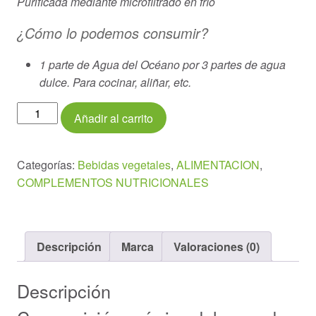
Purificada mediante microfiltrado en frío
¿Cómo lo podemos consumir?
1 parte de Agua del Océano por 3 partes de agua
dulce. Para cocinar, aliñar, etc.
Agua
Añadir al carrito
de
mar
del
Categorías:
Bebidas vegetales
,
ALIMENTACION
,
océno
COMPLEMENTOS NUTRICIONALES
atlántico
1
Litro
Descripción
Marca
Valoraciones (0)
cantidad
Descripción