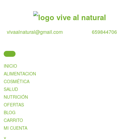
Skip
to
content
vivaalnatural@gmail.com
659844706
INICIO
ALIMENTACION
COSMÉTICA
SALUD
NUTRICIÓN
OFERTAS
BLOG
CARRITO
MI CUENTA
Close
x