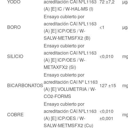
YODO
acreditación CAI NºL1163
72 ±7,2
µg/
(A) [E] IC / W-HAL-MS (I)
Ensayo cubierto por
acreditación CAI NºL1163
BORO
<1
µg/
(A) [E] ICP/OES / W-
SALW-METMSFX2 (B)
Ensayo cubierto por
acreditacion CAI NºL1163
SILICIO
<0,010
mg
(A) [E] ICP/OES / W-
METAXFX2 (Si)
Ensayo cubierto por
acreditación CAI Nº L1163
BICARBONATOS
127 ±15
mg
(A) [E] VOLUMETRIA / W-
CO2-FORMS
Ensayo cubierto por
acreditación CAI NºL1163
<0,010
COBRE
mg
(A) [E] ICP/OES / W-
±0,001
SALW-METMSFX2 (Cu)