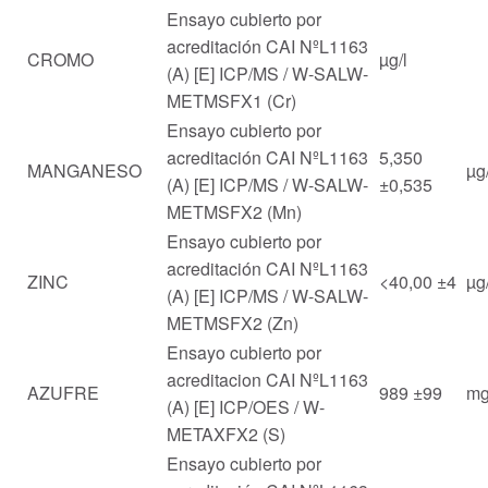
Ensayo cubierto por
acreditación CAI NºL1163
CROMO
µg/l
(A) [E] ICP/MS / W-SALW-
METMSFX1 (Cr)
Ensayo cubierto por
acreditación CAI NºL1163
5,350
MANGANESO
µg/
(A) [E] ICP/MS / W-SALW-
±0,535
METMSFX2 (Mn)
Ensayo cubierto por
acreditación CAI NºL1163
ZINC
<40,00 ±4
µg/
(A) [E] ICP/MS / W-SALW-
METMSFX2 (Zn)
Ensayo cubierto por
acreditacion CAI NºL1163
AZUFRE
989 ±99
mg
(A) [E] ICP/OES / W-
METAXFX2 (S)
Ensayo cubierto por