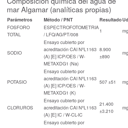
Composición química del agua de
mar Algamar (analíticas propias)
Parámetros
Método / PNT
Resultado
U
FOSFORO
ESPECTROFOTOMETRIA
1
mg
TOTAL
/ LFQ/AG/PT/008
Ensayo cubierto por
acreditación CAI NºL1163
8.900
SODIO
mg
(A) [E] ICP/OES / W-
±890
METAXDG1 (Na)
Ensayo cubierto por
acreditación CAI NºL1163
POTASIO
507 ±51
mg
(A) [E] ICP/OES / W-
METAXDG1 (K)
Ensayo cubierto por
21.400
CLORUROS
acreditación CAI NºL1163
mg
±3.210
(A) [E] IC / W-CL-IC
Ensayo cubierto por