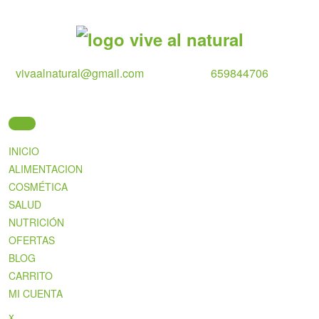
Skip
to
content
vivaalnatural@gmail.com
659844706
INICIO
ALIMENTACION
COSMÉTICA
SALUD
NUTRICIÓN
OFERTAS
BLOG
CARRITO
MI CUENTA
Close
x