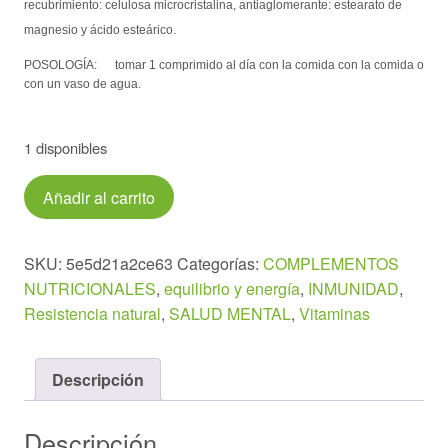
recubrimiento: celulosa microcristalina, antiaglomerante: estearato de
magnesio y ácido esteárico.
POSOLOGÍA:
tomar 1 comprimido al día con la comida con la comida o
con un vaso de agua.
1 disponibles
VITAMINA
Añadir al carrito
C
1000mg.
100cápsulas
SKU:
5e5d21a2ce63
Categorías:
COMPLEMENTOS
cantidad
NUTRICIONALES
,
equilibrio y energía
,
INMUNIDAD
,
Resistencia natural
,
SALUD MENTAL
,
Vitaminas
Descripción
Descripción