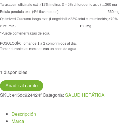
Taraxacum officinale extr. (12% inulina; 3 – 5% chlorogenic acid) …360 mg
Betula pendula extr. (4% flavonoides) ……………………………………360 mg
Optimized Curcuma longa extr. (Longvida® >23% total curcuminoids; >70%
curcumin) ……………………………………………….150 mg
*Puede contener trazas de soja.
POSOLOGÍA: Tomar de 1 a 2 comprimidos al día.
Tomar durante las comidas con un poco de agua.
1 disponibles
DETOX+
Añadir al carrito
30comprimidos
SKU:
e15dc924424f
Categoría:
SALUD HEPÁTICA
cantidad
Descripción
Marca