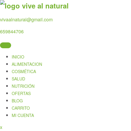
Skip
to
content
vivaalnatural@gmail.com
659844706
INICIO
ALIMENTACION
COSMÉTICA
SALUD
NUTRICIÓN
OFERTAS
BLOG
CARRITO
MI CUENTA
Close
x