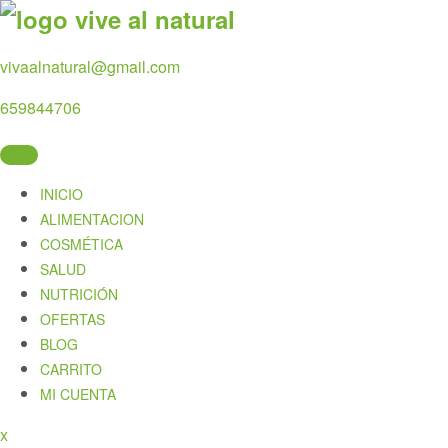
Skip
to
content
vivaalnatural@gmail.com
659844706
INICIO
ALIMENTACION
COSMÉTICA
SALUD
NUTRICIÓN
OFERTAS
BLOG
CARRITO
MI CUENTA
Close
x