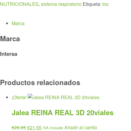
NUTRICIONALES
,
sistema respiratorio
Etiqueta:
tos
225ml.
cantidad
Marca
Marca
Intersa
Productos relacionados
¡Oferta!
Jalea REINA REAL 3D 20viales
El
El
€
26,95
€
21,55
Añadir al carrito
IVA Incluido