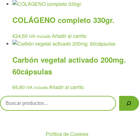
precio
precio
original
actual
COLÁGENO completo 330gr.
era:
es:
€26,95.
€21,55.
€
24,50
Añadir al carrito
IVA Incluido
Carbón vegetal activado 200mg.
60cápsulas
€
6,80
Añadir al carrito
IVA Incluido
Buscar
Políticas
Política de Cookies