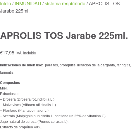
Menu
Inicio
/
INMUNIDAD
/
sistema respiratorio
/ APROLIS TOS
Jarabe 225ml.
APROLIS TOS Jarabe 225ml.
€
17,95
IVA Incluido
Indicaciones de buen uso:
para tos, bronquitis, irritación de la garganta, faringitis,
laringitis.
Composión:
Miel.
Extractos de:
– Drosera (Drosera rotundifolia L.)
– Malvavisco (Althaea officinalis L.)
– Plantago (Plantago major L.)
– Acerola (Malpighia punicifolia L. contiene un 25% de vitamina C).
Jugo natural de cereza (Prunus cerasus L).
Extracto de propóleo 40%.