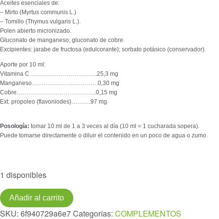
Aceites esenciales de:
– Mirto (Myrtus communis L.)
– Tomillo (Thymus vulgaris L.).
Polen abierto micronizado.
Gluconato de manganeso; gluconato de cobre.
Excipientes: jarabe de fructosa (edulcorante); sorbato potásico (conservador).
Aporte por 10 ml:
Vitamina C……………………………..25,3 mg
Manganeso…………………………….0,30 mg
Cobre…………………………………..0,15 mg
Ext. propoleo (flavoniodes)……….97 mg
Posología:
tomar 10 ml de 1 a 3 veces al día (10 ml = 1 cucharada sopera).
Puede tomarse directamente o diluir el contenido en un poco de agua o zumo.
1 disponibles
APROLIS
Añadir al carrito
TOS
SKU:
6f940729a6e7
Categorías:
COMPLEMENTOS
Jarabe