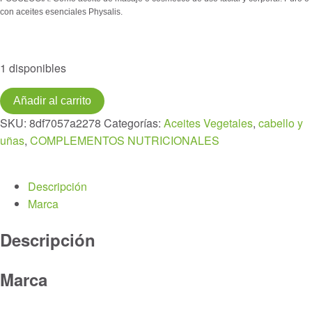
con aceites esenciales Physalis.
1 disponibles
Aceite
Añadir al carrito
ARGÁN
SKU:
8df7057a2278
Categorías:
Aceites Vegetales
,
cabello y
BIO
uñas
,
COMPLEMENTOS NUTRICIONALES
100ml.
cantidad
Descripción
Marca
Descripción
Marca