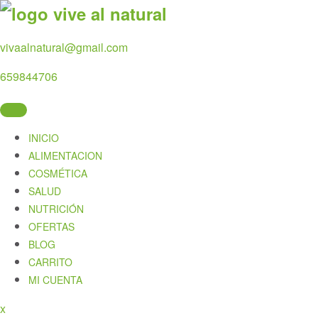
Skip
to
content
vivaalnatural@gmail.com
659844706
INICIO
ALIMENTACION
COSMÉTICA
SALUD
NUTRICIÓN
OFERTAS
BLOG
CARRITO
MI CUENTA
Close
x