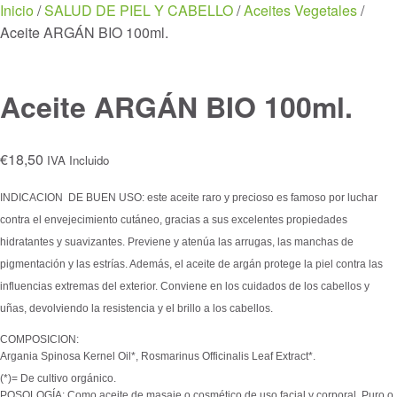
Menu
Inicio
/
SALUD DE PIEL Y CABELLO
/
Aceites Vegetales
/
Aceite ARGÁN BIO 100ml.
Aceite ARGÁN BIO 100ml.
€
18,50
IVA Incluido
INDICACION DE BUEN USO: este aceite raro y precioso es famoso por luchar
contra el envejecimiento cutáneo, gracias a sus excelentes propiedades
hidratantes y suavizantes. Previene y atenúa las arrugas, las manchas de
pigmentación y las estrías. Además, el aceite de argán protege la piel contra las
influencias extremas del exterior. Conviene en los cuidados de los cabellos y
uñas, devolviendo la resistencia y el brillo a los cabellos.
COMPOSICION:
Argania Spinosa Kernel Oil*, Rosmarinus Officinalis Leaf Extract*.
(*)= De cultivo orgánico.
POSOLOGÍA: Como aceite de masaje o cosmético de uso facial y corporal. Puro o