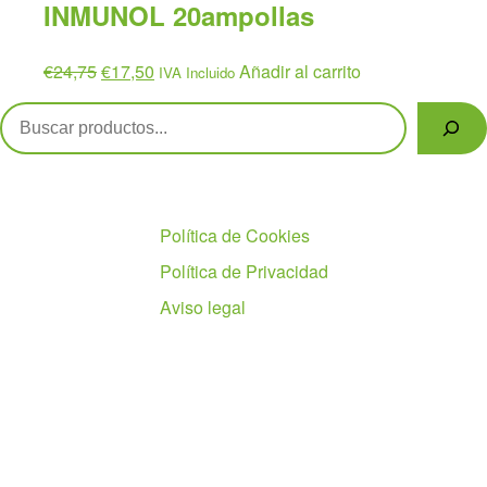
INMUNOL 20ampollas
El
El
€
24,75
€
17,50
Añadir al carrito
IVA Incluido
precio
precio
Buscar
original
actual
era:
es:
€24,75.
€17,50.
Políticas
Política de Cookies
Política de Privacidad
Aviso legal