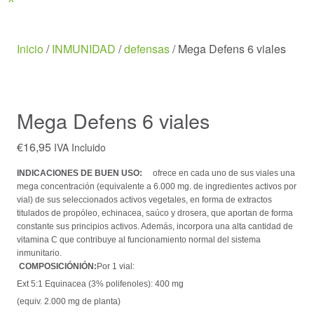
Menu
Inicio
/
INMUNIDAD
/
defensas
/ Mega Defens 6 viales
Mega Defens 6 viales
€
16,95
IVA Incluido
INDICACIONES DE BUEN USO:
ofrece en cada uno de sus viales una
mega concentración (equivalente a 6.000 mg. de ingredientes activos por
vial) de sus seleccionados activos vegetales, en forma de extractos
titulados de propóleo, echinacea, saúco y drosera, que aportan de forma
constante sus principios activos. Además, incorpora una alta cantidad de
vitamina C que contribuye al funcionamiento normal del sistema
inmunitario.
COMPOSICIÓN
IÓN:
Por 1 vial:
Ext 5:1 Equinacea (3% polifenoles): 400 mg
(equiv. 2.000 mg de planta)