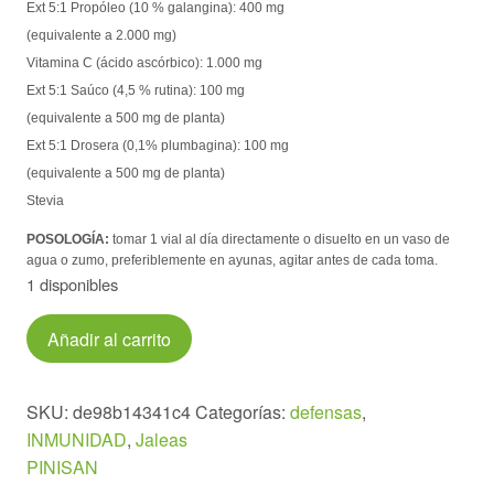
Ext 5:1 Propóleo (10 % galangina): 400 mg
(equivalente a 2.000 mg)
Vitamina C (ácido ascórbico): 1.000 mg
Ext 5:1 Saúco (4,5 % rutina): 100 mg
(equivalente a 500 mg de planta)
Ext 5:1 Drosera (0,1% plumbagina): 100 mg
(equivalente a 500 mg de planta)
Stevia
POSOLOGÍA:
tomar 1 vial al día directamente o disuelto en un vaso de
agua o zumo, preferiblemente en ayunas, agitar antes de cada toma.
1 disponibles
Mega
Añadir al carrito
Defens
6
viales
SKU:
de98b14341c4
Categorías:
defensas
,
cantidad
INMUNIDAD
,
Jaleas
PINISAN