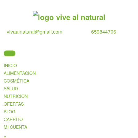
Skip
to
content
vivaalnatural@gmail.com
659844706
INICIO
ALIMENTACION
COSMÉTICA
SALUD
NUTRICIÓN
OFERTAS
BLOG
CARRITO
MI CUENTA
Close
x